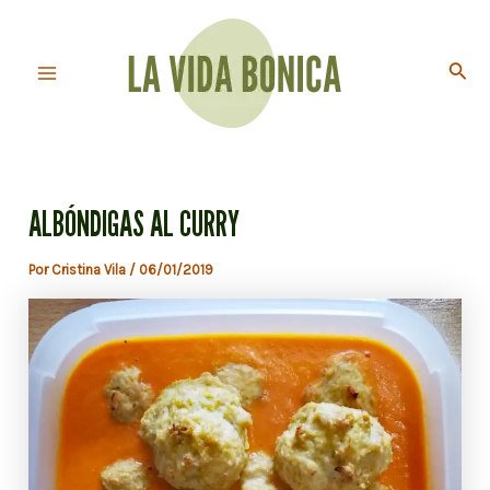
Ir
al
Busc
contenido
Main
Menu
ALBÓNDIGAS AL CURRY
Por
Cristina Vila
/
06/01/2019