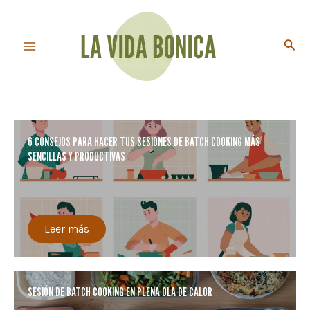
Ir
al
Busc
contenido
Main
Menu
6 CONSEJOS PARA HACER TUS SESIONES DE BATCH COOKING MÁS
SENCILLAS Y PRODUCTIVAS
Leer más
SESIÓN DE BATCH COOKING EN PLENA OLA DE CALOR