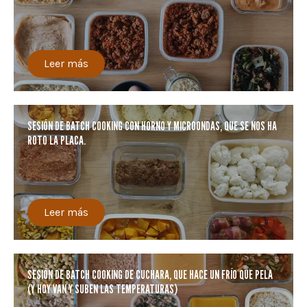
Leer más
SESIÓN DE BATCH COOKING CON HORNO Y MICROONDAS, QUE SE NOS HA
ROTO LA PLACA.
Leer más
SESIÓN DE BATCH COOKING DE CUCHARA, QUE HACE UN FRÍO QUE PELA
(Y HOY VAN Y SUBEN LAS TEMPERATURAS)