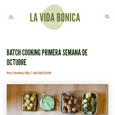
Ir
al
Busc
contenido
Main
Menu
BATCH COOKING PRIMERA SEMANA DE
OCTUBRE
Por
Cristina Vila
/
29/09/2019