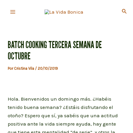
Ir
Busc
al
Main
contenido
Menu
BATCH COOKING TERCERA SEMANA DE
OCTUBRE
Por
Cristina Vila
/
20/10/2019
Hola. Bienvenidos un domingo más. ¿Habéis
tenido buena semana? ¿Estáis disfrutando el
otoño? Espero que sí, ya sabéis que una actitud
positiva ante la vida siempre ayuda, hay gente
que tiene esta mentalidad “de serie”, y otros la