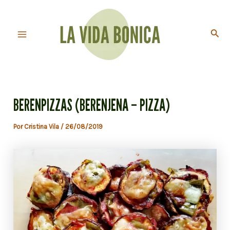
Ir
al
Busc
contenido
Main
Menu
BERENPIZZAS (BERENJENA – PIZZA)
Por
Cristina Vila
/
26/08/2019