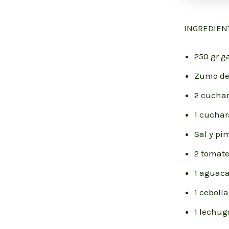
INGREDIEN
250 gr 
Zumo de
2 cucha
1 cucha
Sal y pi
2 tomat
1 aguaca
1 ceboll
1 lechug