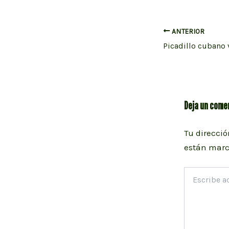
Navegación
ANTERIOR
Picadillo cubano
de
entradas
Deja un come
Tu direcció
están mar
Escribe
aquí...