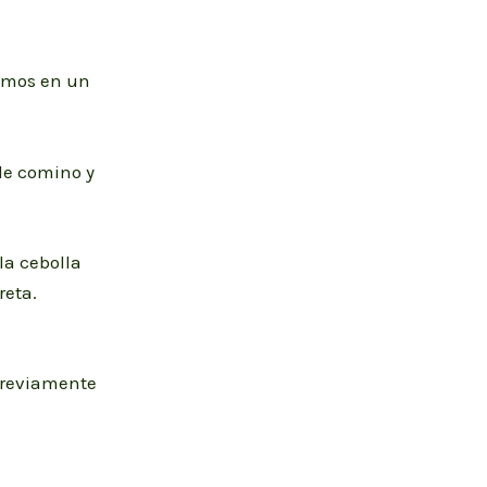
amos en un
de comino y
la cebolla
reta.
previamente