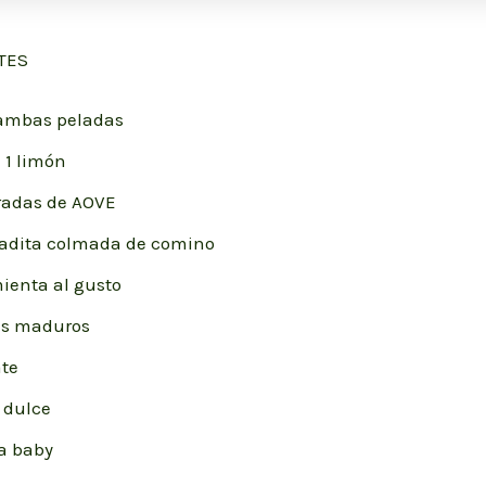
TES
gambas peladas
 1 limón
radas de AOVE
radita colmada de comino
mienta al gusto
es maduros
te
a dulce
a baby