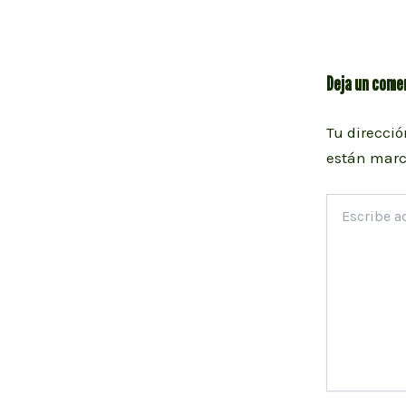
entradas
Deja un come
Tu direcció
están mar
Escribe
aquí...