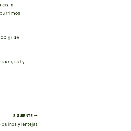
 en la
scurrimos
400 gr de
agre, sal y
SIGUIENTE
 quinoa y lentejas