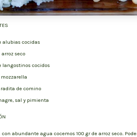
TES
e alubias cocidas
 arroz seco
e langostinos cocidos
e mozzarella
radita de comino
nagre, sal y pimienta
ÓN
a con abundante agua cocemos 100 gr de arroz seco. Pod