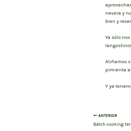
aprovechar 
nevera y n
bien y res
Ya sólo nos
langostinos
Aliñamos c
pimienta al
Y ya tenem
Navegación
ANTERIOR
de