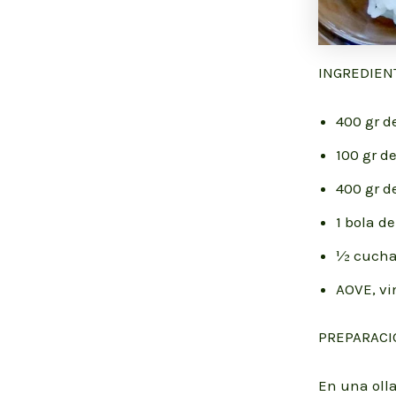
INGREDIEN
400 gr d
100 gr de
400 gr d
1 bola d
½ cucha
AOVE, vi
PREPARACI
En una oll