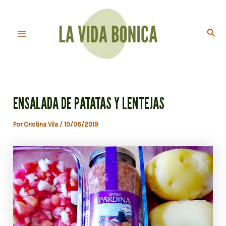
Ir
al
Busc
contenido
Main
Menu
ENSALADA DE PATATAS Y LENTEJAS
Por
Cristina Vila
/
10/06/2019