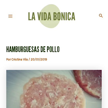
Ir
al
Busc
contenido
Main
Menu
HAMBURGUESAS DE POLLO
Por
Cristina Vila
/
20/01/2019