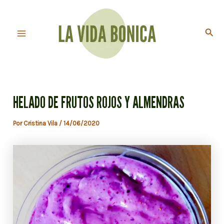
Ir
al
Busc
contenido
Main
Menu
HELADO DE FRUTOS ROJOS Y ALMENDRAS
Por
Cristina Vila
/
14/06/2020