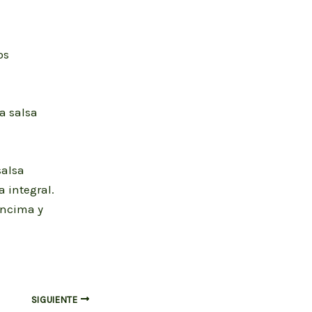
os
a salsa
salsa
 integral.
encima y
SIGUIENTE