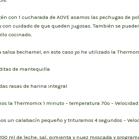
ÓN:
tén con 1 cucharada de AOVE asamos las pechugas de poll
 y con cuidado de que queden jugosas. También se puede
ollo cocinado.
 salsa bechamel, en este caso yo he utilizado la Thermom
ditas de mantequilla
as rasas de harina integral
s la Thermomix 1 minuto – temperatura 70º – Velocidad
os un calabacín pequeño y trituramos 4 segundos – Veloc
00 ml de leche, sal, pimienta y nuez moscada y program