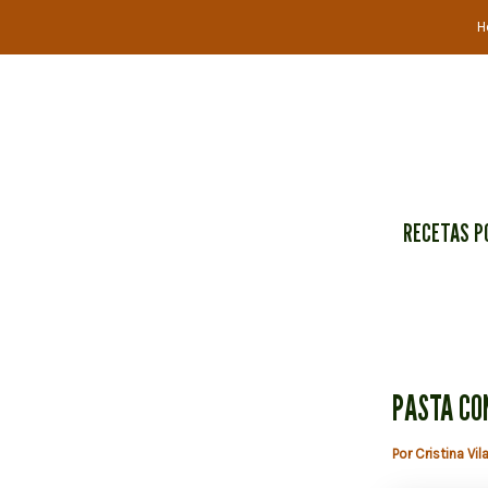
Ir
H
al
contenido
RECETAS P
PASTA CO
Por
Cristina Vil