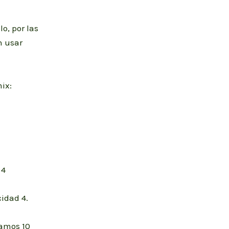
o, por las
n usar
ix:
 4
idad 4.
amos 10