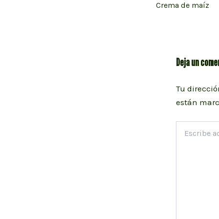
Crema de maíz
de
entradas
Deja un come
Tu direcció
están mar
Escribe
aquí...