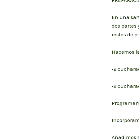
PREPARACI
En una sar
dos partes
restos de p
Hacemos la
•2 cuchara
•2 cucharad
Programamo
Incorporam
Añadimos 2