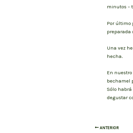
minutos – 
Por último
preparada 
Una vez he
hecha.
En nuestro 
bechamel p
Sólo habrá 
degustar co
Navegación
ANTERIOR