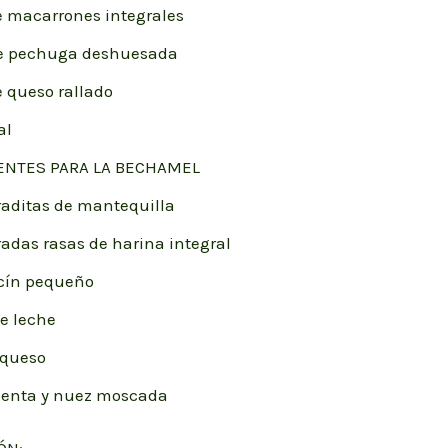
e macarrones integrales
de pechuga deshuesada
e queso rallado
al
ENTES PARA LA BECHAMEL
aditas de mantequilla
adas rasas de harina integral
cín pequeño
e leche
 queso
ienta y nuez moscada