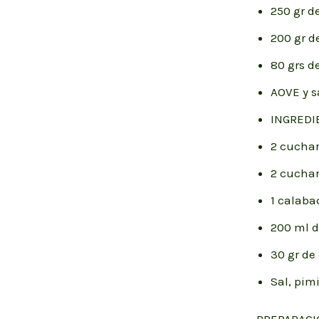
250 gr d
200 gr 
80 grs d
AOVE y s
INGREDI
2 cuchar
2 cuchar
1 calaba
200 ml d
30 gr de
Sal, pim