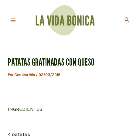
Ir
al
Busc
contenido
Main
Menu
PATATAS GRATINADAS CON QUESO
Por
Cristina Vila
/
03/03/2019
INGREDIENTES
4 patatas