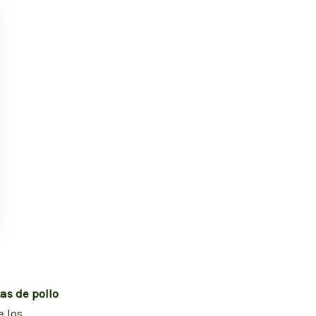
tas de
pollo
 los