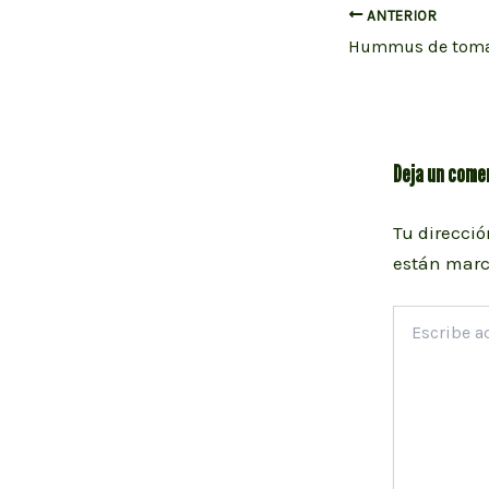
Navegación
ANTERIOR
Hummus de toma
de
entradas
Deja un come
Tu direcció
están mar
Escribe
aquí...