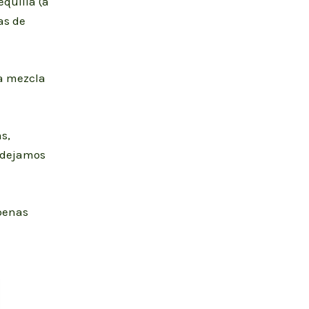
quilla (a
as de
la mezcla
s,
 dejamos
apenas