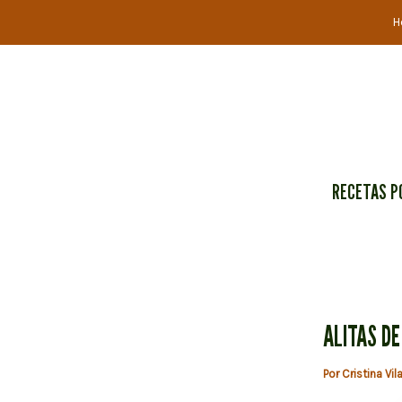
Ir
H
al
contenido
RECETAS P
ALITAS DE
Por
Cristina Vil