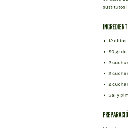
sustitutos 
INGREDIENT
12 alitas
80 gr de
2 cucha
2 cuchar
2 cucha
Sal y pi
PREPARACI