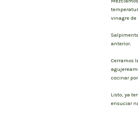
Mezclamos 
temperatur
vinagre de
Salpimenta
anterior.
Cerramos la
agujereamo
cocinar po
Listo, ya t
ensuciar n