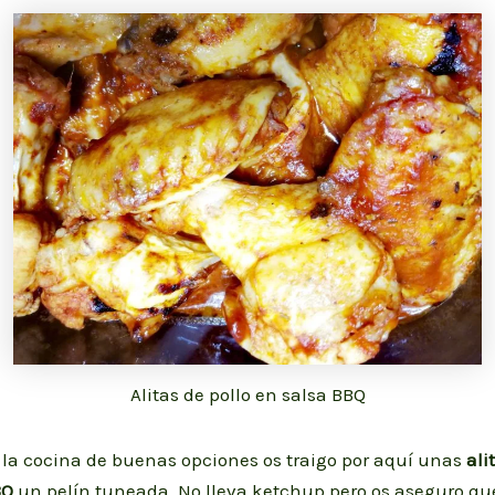
Alitas de pollo en salsa BBQ
 la cocina de buenas opciones os traigo por aquí unas
ali
BQ
un pelín tuneada. No lleva ketchup pero os aseguro que