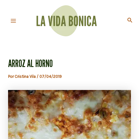
Ir
al
Busc
contenido
Main
Menu
ARROZ AL HORNO
Por
Cristina Vila
/
07/04/2019