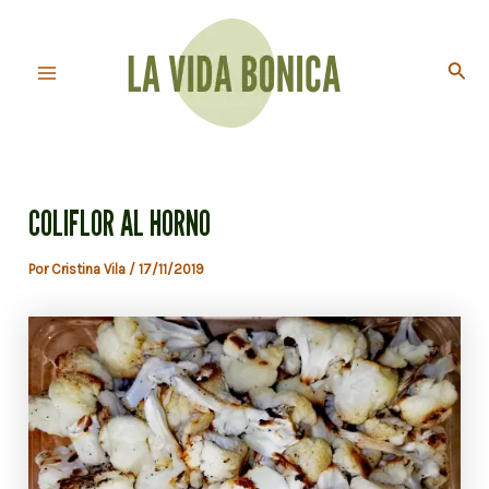
Ir
al
Busc
contenido
Main
Menu
COLIFLOR AL HORNO
Por
Cristina Vila
/
17/11/2019