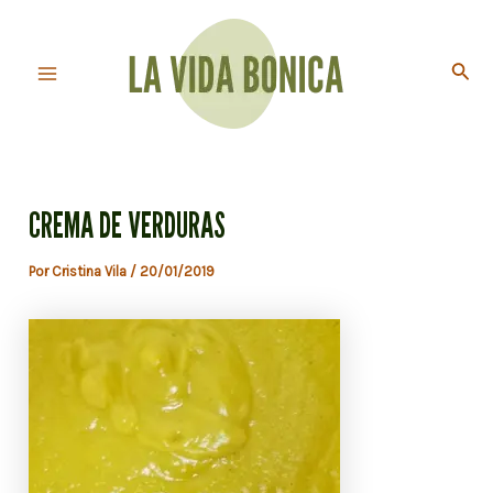
Ir
al
Busc
contenido
Main
Menu
CREMA DE VERDURAS
Por
Cristina Vila
/
20/01/2019