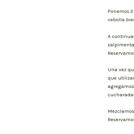
Ponemos 2 
cebolla bi
A continuac
salpimenta
Reservamos
Una vez qu
que utiliza
agregamos 1
cucharadas
Mezclamos 
Reservamos