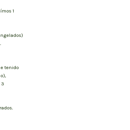
ímos 1
congelados)
.
e tenido
o),
 3
rados.