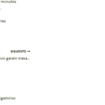
s minutos
.
 las
SIGUIENTE
Salteado de setas con garam masala y pan de pita
igatorios