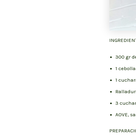
INGREDIEN
300 gr d
1 cebolla
1 cuchar
Ralladur
3 cuchar
AOVE, sa
PREPARACI