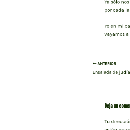
Ya sólo no
por cada l
Yo en mi ca
vayamos a 
Navegación
ANTERIOR
de
entradas
Deja un come
Tu direcció
están mar