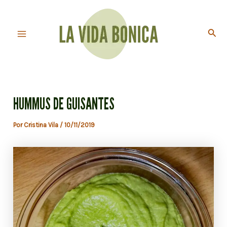
Ir
al
Busc
contenido
Main
Menu
HUMMUS DE GUISANTES
Por
Cristina Vila
/
10/11/2019