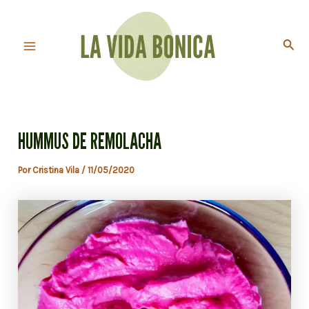
Ir
al
Busc
contenido
Main
Menu
HUMMUS DE REMOLACHA
Por
Cristina Vila
/
11/05/2020