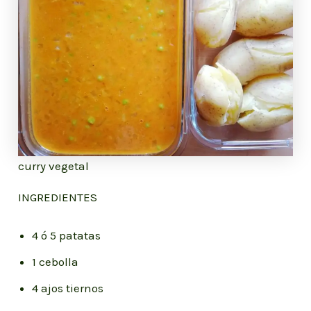
curry vegetal
INGREDIENTES
4 ó 5 patatas
1 cebolla
4 ajos tiernos ⁣⁣⁣