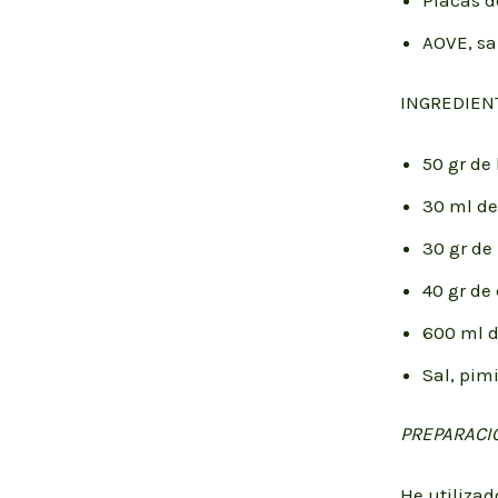
Placas d
AOVE, sa
INGREDIEN
50 gr de
30 ml de
30 gr de
40 gr de
600 ml d
Sal, pim
PREPARACI
He utiliza