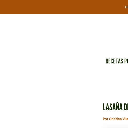
Ir
H
al
contenido
RECETAS P
LASAÑA D
Por
Cristina Vil