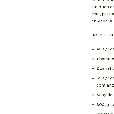
sin duda en
éste, pese 
chivado la 
INGREDIEN
400 gr 
1 berenj
2 zanaho
500 gr d
confianza
50 gr de
300 gr d