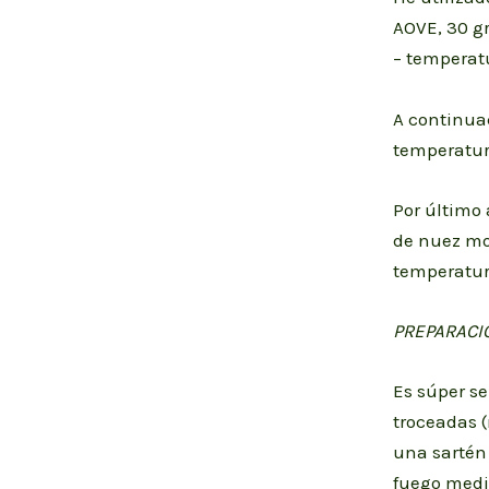
AOVE, 30 g
– temperatu
A continua
temperatura
Por último
de nuez mo
temperatur
PREPARACI
Es súper se
troceadas 
una sartén
fuego medi