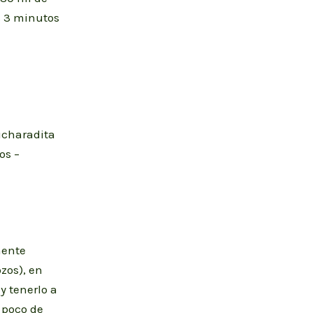
s 3 minutos
ucharadita
os –
mente
zos), en
 tenerlo a
 poco de