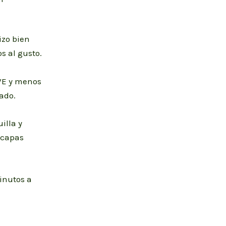
izo bien
s al gusto.
OVE y menos
ado.
illa y
 capas
inutos a