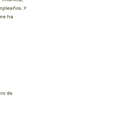
mpleaños. Y
 me ha
ero de