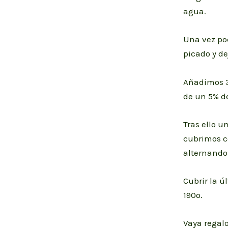
agua.
Una vez poc
picado y de
Añadimos 30
de un 5% de
Tras ello 
cubrimos c
alternando
Cubrir la ú
190º.
Vaya regal