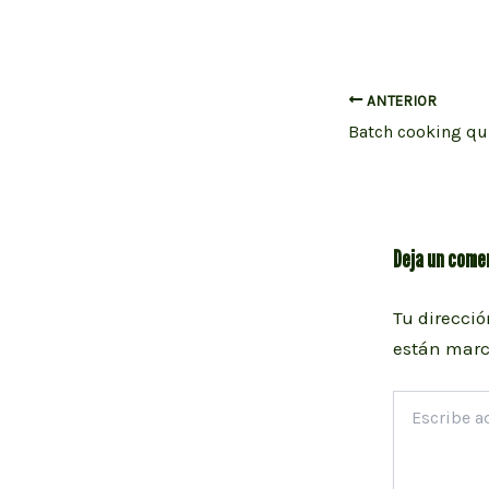
Navegación
ANTERIOR
de
entradas
Deja un come
Tu direcció
están mar
Escribe
aquí...