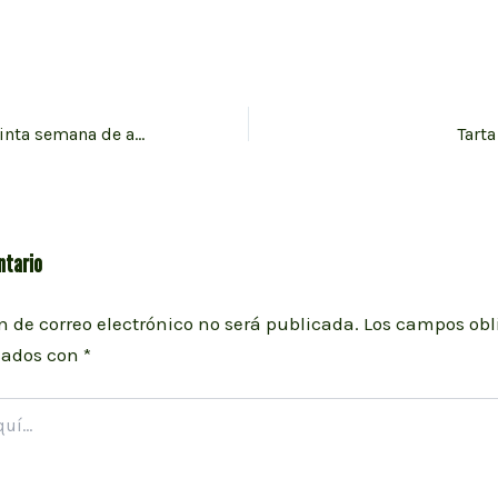
Batch cooking quinta semana de abril
Tarta
ntario
n de correo electrónico no será publicada.
Los campos obl
cados con
*