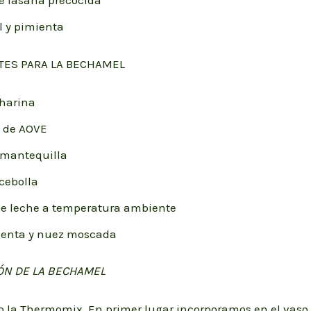
e lasaña precocida
l y pimienta
TES PARA LA BECHAMEL
 harina
 de AOVE
 mantequilla
 cebolla
e leche a temperatura ambiente
ienta y nuez moscada
ÓN DE LA BECHAMEL
do la Thermomix. En primer lugar incorporamos en el vaso