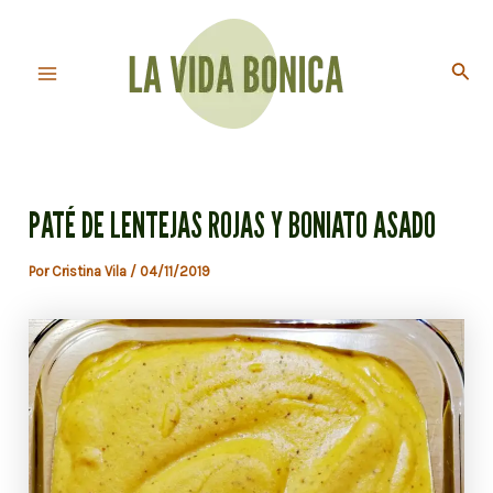
Ir
al
Busc
contenido
Main
Menu
PATÉ DE LENTEJAS ROJAS Y BONIATO ASADO
Por
Cristina Vila
/
04/11/2019