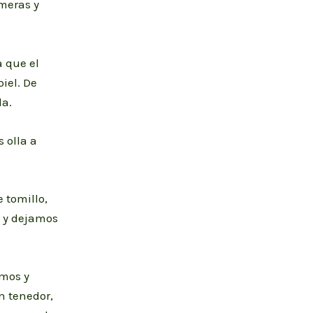
imeras y
 que el
iel. De
da.
 olla a
 tomillo,
o y dejamos
imos y
n tenedor,