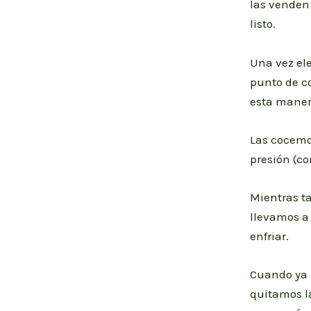
las venden 
listo.
Una vez el
punto de co
esta manera
Las cocemo
presión (co
Mientras t
llevamos a
enfriar.
Cuando ya h
quitamos l