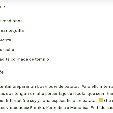
TES
as medianas
 mantequilla
mienta
e leche
adita colmada de tomillo
ÓN
tentar preparar un buen puré de patatas. Para ello inten
tas que tengan un alto porcentaje de fécula, que sean ha
r Internet (no soy yo una especialista en patatas
) he
ntes variedades: Baraka, Kennebec o Monalisa. En todo ca