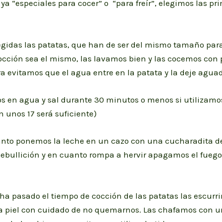
ya “especiales para cocer” o “para freír”, elegimos las pr
egidas las patatas, que han de ser del mismo tamaño para
cción sea el mismo, las lavamos bien y las cocemos con p
 evitamos que el agua entre en la patata y la deje agua
s en agua y sal durante 30 minutos o menos si utilizamos
n unos 17 será suficiente)
anto ponemos la leche en un cazo con una cucharadita de
 ebullición y en cuanto rompa a hervir apagamos el fueg
a pasado el tiempo de cocción de las patatas las escurr
a piel con cuidado de no quemarnos. Las chafamos con u