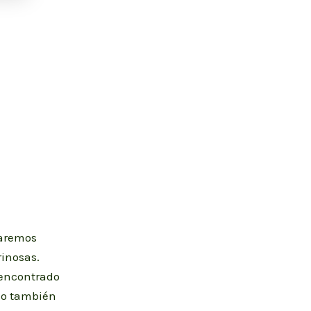
taremos
rinosas.
 encontrado
so también