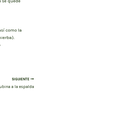
o se quede
así como la
hierba).
o
SIGUIENTE
ubina a la espalda