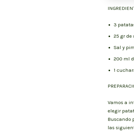
INGREDIEN
3 patat
25 gr de
Sal y pi
200 ml d
1 cuchar
PREPARACI
Vamos a in
elegir pata
Buscando po
las siguie