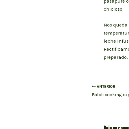
pasapuré o 
chicloso.
Nos queda 
temperatura
leche infus
Rectificamo
preparado.
Navegación
ANTERIOR
de
entradas
Deja un come