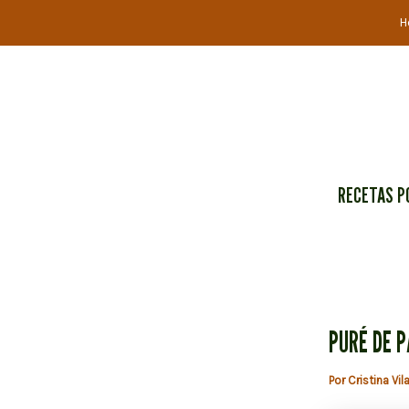
Ir
H
al
contenido
RECETAS P
PURÉ DE P
Por
Cristina Vil