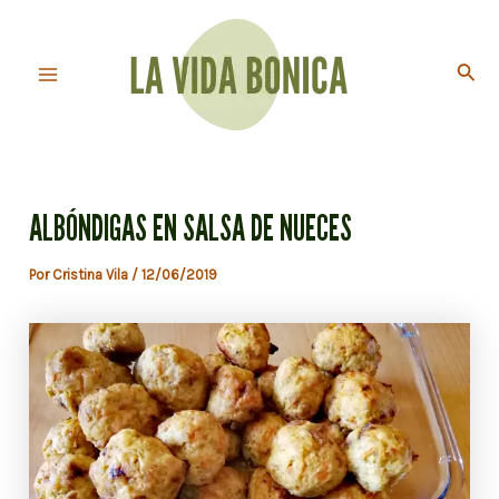
Ir
al
Busc
contenido
Main
Menu
ALBÓNDIGAS EN SALSA DE NUECES
Por
Cristina Vila
/
12/06/2019