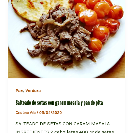
,
Pan
Verdura
Salteado de setas con garam masala y pan de pita
Cristina Vila
/
05/04/2020
SALTEADO DE SETAS CON GARAM MASALA
INGREDIENTES 2 cebolletas 400 gr de setas