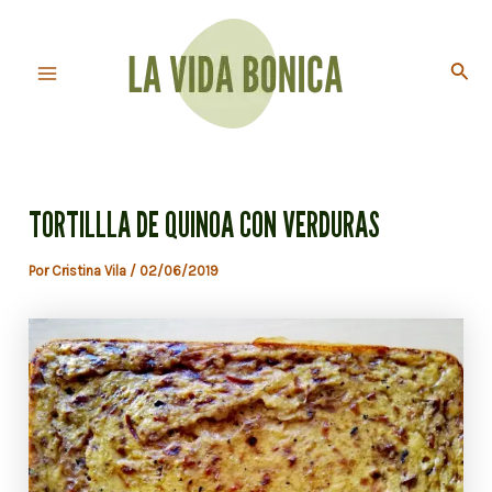
Ir
al
Busc
contenido
Main
Menu
TORTILLLA DE QUINOA CON VERDURAS
Por
Cristina Vila
/
02/06/2019