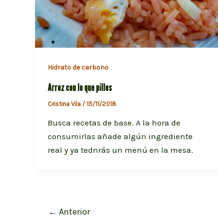
Hidrato de carbono
Arroz con lo que pilles
Cristina Vila
/
15/11/2018
Busca recetas de base. A la hora de
consumirlas añade algún ingrediente
real y ya tednrás un menú en la mesa.
Paginación
←
Anterior