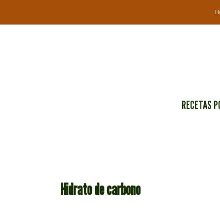
Ir
H
al
contenido
RECETAS P
Hidrato de carbono